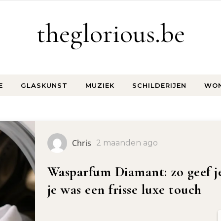
theglorious.be
E
GLASKUNST
MUZIEK
SCHILDERIJEN
WO
Chris
2 maanden ago
Koeienhuid vloerkleden: uniek
eigenschappen en toepassinge
in jouw interieur