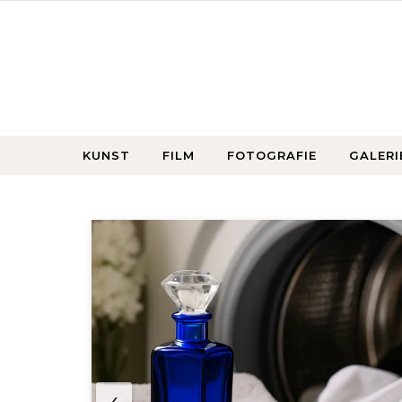
Ga naar de inhoud
KUNST
FILM
FOTOGRAFIE
GALERI
 je
‹