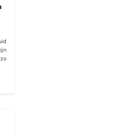
n
ijn
 zo