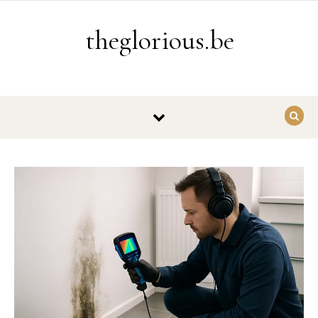
Ga naar de inhoud
theglorious.be