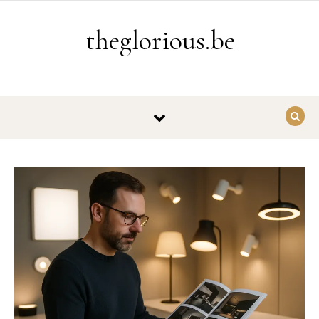
Ga naar de inhoud
theglorious.be