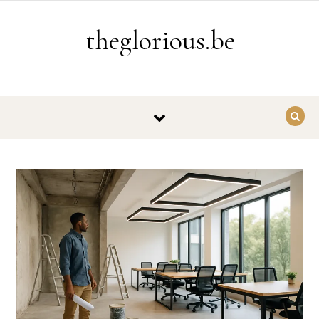
Ga naar de inhoud
theglorious.be